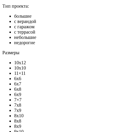
Тип проекта:
большие
с верандой
с гаражом
с террасой
небольшие
недорогие
Размеры
10x12
10x10
11×11
6x6
6x7
6x8
6x9
7×7
7x8
7x9
8x10
8x8
8x9
9x10