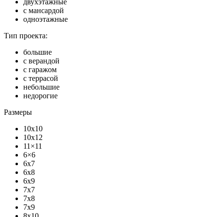
двухэтажные
с мансардой
одноэтажные
Тип проекта:
большие
с верандой
с гаражом
с террасой
небольшие
недорогие
Размеры
10x10
10x12
11×11
6×6
6x7
6x8
6x9
7x7
7x8
7x9
8x10