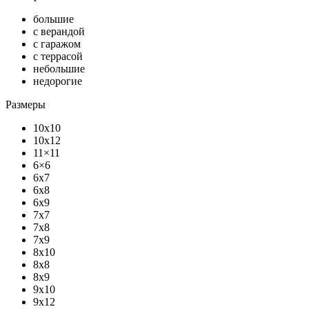
большие
с верандой
с гаражом
с террасой
небольшие
недорогие
Размеры
10x10
10x12
11×11
6×6
6x7
6x8
6x9
7x7
7x8
7x9
8x10
8x8
8x9
9x10
9x12