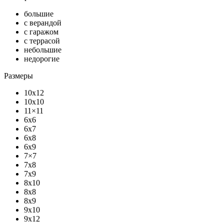
большие
с верандой
с гаражом
с террасой
небольшие
недорогие
Размеры
10x12
10x10
11×11
6x6
6x7
6x8
6x9
7×7
7x8
7x9
8x10
8x8
8x9
9x10
9x12