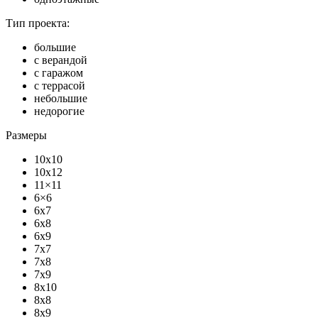
Тип проекта:
большие
с верандой
с гаражом
с террасой
небольшие
недорогие
Размеры
10x10
10x12
11×11
6×6
6x7
6x8
6x9
7x7
7x8
7x9
8x10
8x8
8x9