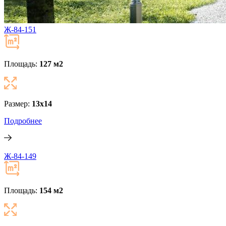
Ж-84-151
Площадь:
127 м
2
Размер:
13x14
Подробнее
Ж-84-149
Площадь:
154 м
2