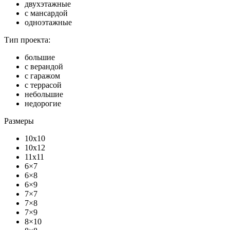
двухэтажные
с мансардой
одноэтажные
Тип проекта:
большие
с верандой
с гаражом
с террасой
небольшие
недорогие
Размеры
10x10
10x12
11x11
6×7
6×8
6×9
7×7
7×8
7×9
8×10