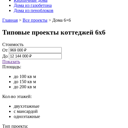
Кирпичные дома
Дома из газобетона
Дома из пеноблоков
Главная
>
Все проекты
>
Дома 6×6
Типовые проекты коттеджей 6х6
Стоимость
От
До
Показать
Площадь:
до 100 кв м
до 150 кв м
до 200 кв м
Кол-во этажей:
двухэтажные
с мансардой
одноэтажные
Тип проекта: