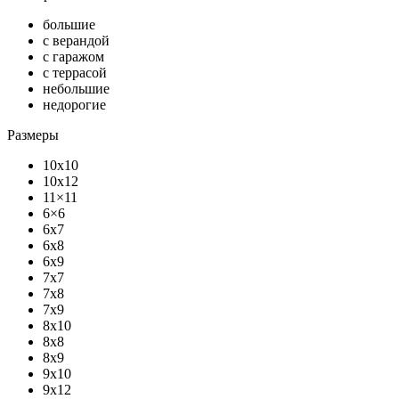
большие
с верандой
с гаражом
с террасой
небольшие
недорогие
Размеры
10x10
10x12
11×11
6×6
6x7
6x8
6x9
7x7
7x8
7x9
8x10
8x8
8x9
9x10
9x12