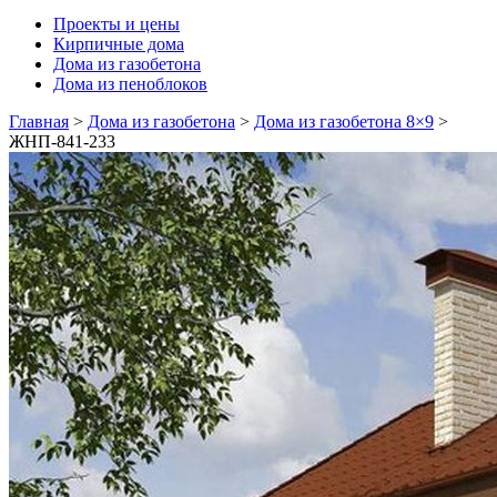
Проекты и цены
Кирпичные дома
Дома из газобетона
Дома из пеноблоков
Главная
>
Дома из газобетона
>
Дома из газобетона 8×9
>
ЖНП-841-233